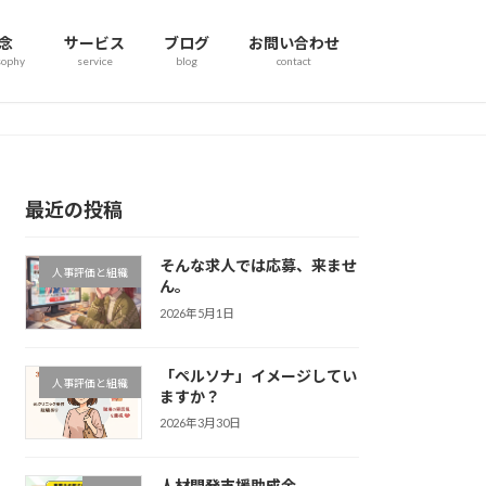
念
サービス
ブログ
お問い合わせ
sophy
service
blog
contact
最近の投稿
そんな求人では応募、来ませ
人事評価と組織
ん。
2026年5月1日
「ペルソナ」イメージしてい
人事評価と組織
ますか？
2026年3月30日
人材開発支援助成金