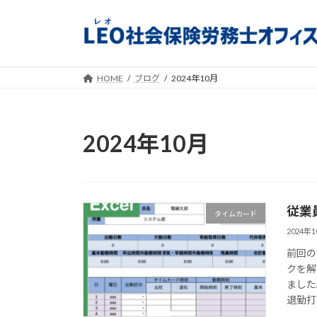
コ
ナ
ン
ビ
テ
ゲ
ン
ー
ツ
シ
HOME
ブログ
2024年10月
へ
ョ
ス
ン
キ
に
2024年10月
ッ
移
プ
動
従業
タイムカード
2024年
前回の
クを解
ました
退勤打