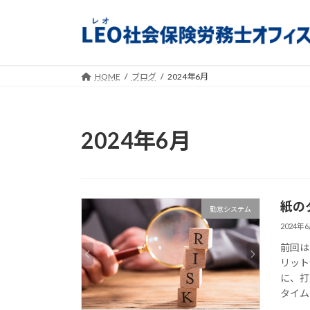
コ
ナ
ン
ビ
テ
ゲ
ン
ー
ツ
シ
HOME
ブログ
2024年6月
へ
ョ
ス
ン
キ
に
2024年6月
ッ
移
プ
動
紙の
勤怠システム
2024年
前回は
リット
に、打
タイム