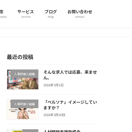
念
サービス
ブログ
お問い合わせ
sophy
service
blog
contact
最近の投稿
そんな求人では応募、来ませ
人事評価と組織
ん。
2026年5月1日
「ペルソナ」イメージしてい
人事評価と組織
ますか？
2026年3月30日
人材開発支援助成金